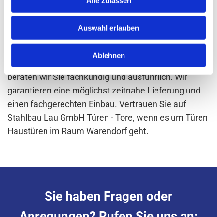
Alle zulassen
öffentlichen Gebäuden optisch aufwerten. Wir
vertrauen bei der Fertigung auf Know-how und
Auswahl erlauben
Erfahrung unserer Mitarbeiter und auf hochwertige
Materialien. Über die Auswahl von Modellen,
Ablehnen
Dekoren, Zubehör, Farbmuster und Bauelement
beraten wir Sie fachkundig und ausführlich. Wir
garantieren eine möglichst zeitnahe Lieferung und
einen fachgerechten Einbau. Vertrauen Sie auf
Stahlbau Lau GmbH Türen - Tore, wenn es um Türen
Haustüren im Raum Warendorf geht.
Sie haben Fragen oder
Anregungen? Rufen Sie uns an: