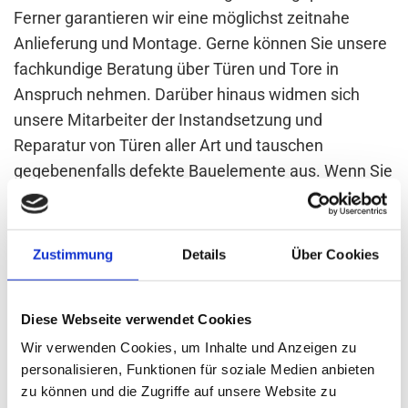
Ferner garantieren wir eine möglichst zeitnahe
Anlieferung und Montage. Gerne können Sie unsere
fachkundige Beratung über Türen und Tore in
Anspruch nehmen. Darüber hinaus widmen sich
unsere Mitarbeiter der Instandsetzung und
Reparatur von Türen aller Art und tauschen
gegebenenfalls defekte Bauelemente aus. Wenn Sie
sich für eine neue Tür entscheiden, profitieren Sie
bei uns von einer robusten, pflegeleichten und
langlebigen Qualität. Die Haustüren überzeugen mit
Zustimmung
Details
Über Cookies
Isolation, Dichtigkeit und Schallschutz. Sie bieten
außerdem ein stilvolles und modernes Design.
Diese Webseite verwendet Cookies
Farben und Dekore können Sie mit dem
Erscheinungsbild des Gebäudes abstimmen.
Wir verwenden Cookies, um Inhalte und Anzeigen zu
personalisieren, Funktionen für soziale Medien anbieten
Maßanfertigungen bieten wir auch für Garagentore.
zu können und die Zugriffe auf unsere Website zu
Hier unser Service im Überblick: