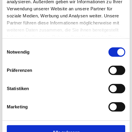
analysieren. Außerdem geben wir Informationen zu Ihrer
Verwendung unserer Website an unsere Partner für
Aufmaß
soziale Medien, Werbung und Analysen weiter. Unsere
Partner führen diese Informationen möglicherweise mit
fachkundige Beratung
weiteren Daten zusammen, die Sie ihnen bereitgestellt
individuelle Maßanfertigungen
haben oder die sie im Rahmen Ihrer Nutzung der Dienste
gesammelt haben.
Einwilligungsauswahl
Reparatur und Instandsetzung
Notwendig
fachgerechte Montage
Präferenzen
Türen, Tore und Haustüren mit Stil
Statistiken
Für jeden Bedarf entwickelt Stahlbau Lau
maßgefertigte Türen, Tore und Haustüren, die mit
Marketing
Funktonalität und Design überzeugen. So können
Sie die Zugänge zu Ein- und Mehrfamilienhäusern,
Lagerhallen, Werkstätten, Büros, Fabriken und