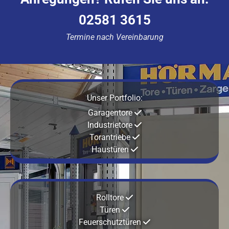
02581 3615
Termine nach Vereinbarung
Unser Portfolio:
Garagentore

Industrietore

Torantriebe

Haustüren

Rolltore

Türen

Feuerschutztüren
