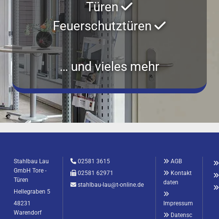
Türen

Feuerschutztüren

… und vieles mehr
Stahlbau Lau

02581 3615

AGB
GmbH Tore -

02581 62971

Kontakt
Türen
daten

stahlbau-lau@t-online.de
Hellegraben 5

48231
Impressum
Warendorf

Datensc