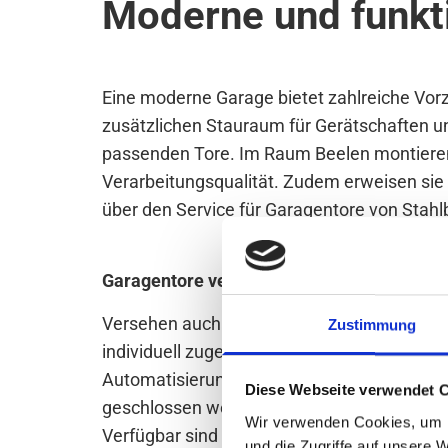
Moderne und funkt
Eine moderne Garage bietet zahlreiche Vorz
zusätzlichen Stauraum für Gerätschaften u
passenden Tore. Im Raum Beelen montieren 
Verarbeitungsqualität. Zudem erweisen sie 
über den Service für Garagentore von Stah
Garagentore verschiedener Bauweisen
Versehen auch Sie Ihre Garage mit einem n
Zustimmung
individuell zugeschnittene Garagentormode
Automatisierung von Garagentoren durch. M
Diese Webseite verwendet 
geschlossen werden. Wählen Sie zwischen 
Wir verwenden Cookies, um I
Verfügbar sind unter anderem:
und die Zugriffe auf unsere 