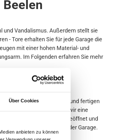
m Beelen
hl und Vandalismus. Außerdem stellt sie
 - Tore erhalten Sie für jede Garage die
eugen mit einer hohen Material- und
rtungsarm. Im Folgenden erfahren Sie mehr
eln wir die richtigen Maße und fertigen
Über Cookies
chte Montage. Auch führen wir eine
nd schnell per Knopfdruck geöffnet und
ssen und Verwendungszweck der Garage.
 Medien anbieten zu können
hrer Verwendung unserer