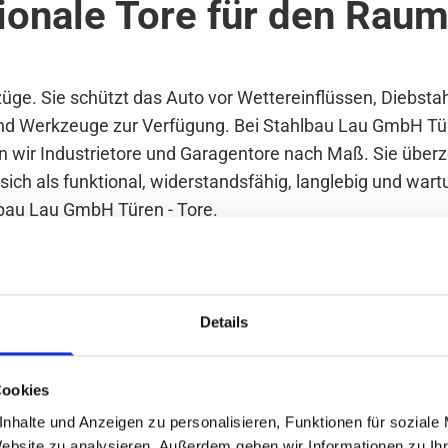
ionale Tore für den Rau
üge. Sie schützt das Auto vor Wettereinflüssen, Diebsta
nd Werkzeuge zur Verfügung. Bei Stahlbau Lau GmbH Türen
wir Industrietore und Garagentore nach Maß. Sie überz
sich als funktional, widerstandsfähig, langlebig und wa
lbau Lau GmbH Türen - Tore.
euen und robusten Tor. Mit unserem Aufmaßservice ermitt
Details
lle an. Zudem übernehmen wir Anlieferung und fachgere
it einem Elektromotor können die Garagentore einfach u
Cookies
verschiedenen Modellvarianten, je nach Platzverhältni
nhalte und Anzeigen zu personalisieren, Funktionen für soziale
Website zu analysieren. Außerdem geben wir Informationen zu I