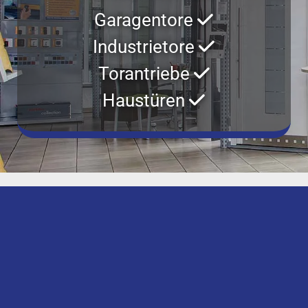
Garagentore

Industrietore

Torantriebe

Haustüren
