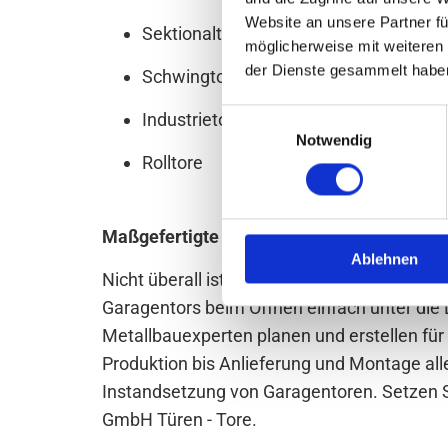
Website an unsere Partner fü
Sektionaltore
möglicherweise mit weiteren
der Dienste gesammelt habe
Schwingtore
Einwilligungsauswahl
Industrietore
Notwendig
Rolltore
Maßgefertigte Garagentore
Ablehnen
Nicht überall ist genug Platz für ein klassi
Garagentors beim Öffnen einfach unter die D
Metallbauexperten planen und erstellen für
Produktion bis Anlieferung und Montage all
Instandsetzung von Garagentoren. Setzen S
GmbH Türen - Tore.