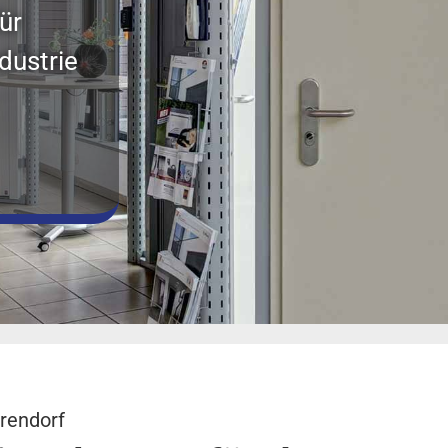
ür
dustrie
rendorf